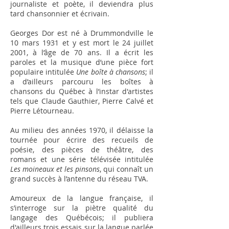
journaliste et po­ète, il deviendra plus
tard chansonnier et écrivain.
Georges Dor est né à Drummondville le
10 mars 1931 et y est mort le 24 juillet
2001, à l’âge de 70 ans. Il a écrit les
paroles et la musique d’une pièce fort
populaire intitulée
Une boîte à chansons
; il
a d’ailleurs parcouru les boîtes à
chansons du Qué­bec à l’instar d'artistes
tels que Claude Gau­thier, Pierre Calvé et
Pierre Létourneau.
Au milieu des années 1970, il délaisse la
tour­née pour écrire des recueils de
poésie, des pièces de thé­âtre, des
romans et une série télévisée intitulée
Les moineaux et les pinsons
, qui connaît un
grand succès à l’antenne du réseau TVA.
Amoureux de la langue française, il
s’interroge sur la piètre qualité du
langage des Québécois; il publiera
d'ailleurs trois essais sur la langue parlée