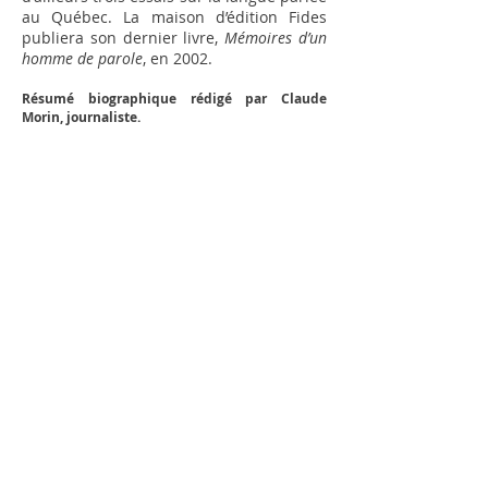
au Qué­bec. La maison d’édition Fides
publiera son dernier livre,
Mémoires d’un
homme de parole
, en 2002.
Résumé biographique rédigé par Claude
Morin, journaliste.
Retour
Merci de votre visite!
Accueil
Exposition
Itinérante