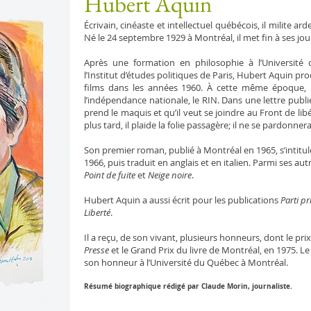
Hubert Aquin
Écrivain, cinéaste et intellectuel québécois, il milit
Né le 24 septembre 1929 à Montréal, il met fin à ses jour
Après une formation en philosophie à l’Université
l’Institut d’é­tu­des politiques de Paris, Hubert Aquin pr
films dans les années 1960. À cette même époque,
l’indépendance nationale, le RIN. Dans une lettre publ
prend le maquis et qu’il veut se joindre au Front de li
plus tard, il plaide la folie passagère; il ne se pardonner
Son premier roman, publié à Montréal en 1965, s’intitu
1966, puis traduit en anglais et en italien. Parmi ses aut
Point de fuite
et
Neige noire
.
Hubert Aquin a aussi écrit pour les publications
Parti pr
Liberté
.
Il a reçu, de son vivant, plusieurs honneurs, dont le prix
Presse
et le Grand Prix du livre de Montréal, en 1975. 
son honneur à l’Université du Québec à Montréal.
Résumé biographique rédigé par Claude Morin, journaliste.