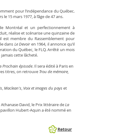
e ardemment pour l’indépendance du Québec.
s le 15 mars 1977, à l’âge de 47 ans.
 de Montréal et un perfectionnement à
oduit, réa­lise et scénarise une quinzaine de
 il est membre du Rassemble­ment pour
iée dans
Le Devoir
en 1964, il annonce qu’il
bération du Québec, le FLQ. Arrêté un mois
a jamais cette lâcheté.
le
Prochain épisode
. Il sera édité à Paris en
res titres, on retrouve
Trou de mémoire,
is
,
Maclean's
,
Voix et images du pays
et
 Athanase-David, le Prix littéraire de
La
Le pavillon Hubert-Aquin a été nommé en
Retour