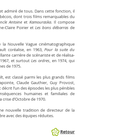
t admiré de tous. Dans cette fonc­tion, il
écois, dont trois films remarquables du
ncle Antoine
et
Kamouraska
. Il compose
ne-Claire Poirier et
Les bons débarras
de
e la Nouvelle Vague ciné­ma­tographique
ault coréalise, en 1963,
Pour la suite du
llante carrière de scénariste et de réalisa­
1967, et surtout
Les ordres
, en 1974, qui
nes de 1975.
lt, est classé parmi les plus grands films
apointe, Claude Gauthier, Guy Provost,
 décrit l’un des épisodes les plus pénibles
onséquences hu­maines et familiales de
a crise d’Octobre de 1970.
ne nouvelle tradition de directeur de la
ère avec des équipes réduites.
Retour