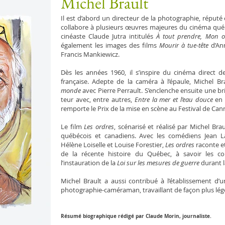
Michel Brault
Il est d’abord un directeur de la photographie, réputé e
collabore à plusieurs œuvres majeures du cinéma québ
cinéaste Claude Jutra intitulés
À tout prendre, Mon o
également les images des films
Mourir à tue-tête
d’An
Francis Mankiewicz.
Dès les années 1960, il s’inspire du cinéma direct d
française. Adepte de la caméra à l’épaule, Michel Br
monde
avec Pierre Perrault. S’enclenche ensuite une bri
teur avec, entre autres,
Entre la mer et l’eau douce
en 
remporte le Prix de la mise en scène au Festival de Can
Le film
Les ordres
, scénarisé et réalisé par Michel Brau
québécois et cana­diens. Avec les comédiens Jean L
Hélène Loiselle et Loui­se Forestier,
Les ordres
raconte et
de la récente histoire du Québec, à sa­voir les c
l’instauration de la
Loi sur les mesures de guerre
durant l
Michel Brault a aussi contribué à l’établissement d’u
photographie-caméraman, tra­vaillant de façon plus lég
Résumé biographique rédigé par Claude Morin, journaliste.