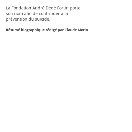
La Fondation André Dédé Fortin porte
son nom afin de contribuer à la
prévention du suicide.
Résumé biographique rédigé par Claude Morin
journaliste
Retour
Merci de votre visite!
Accueil
Exposition
Itinérante
Exploration Virtuelle